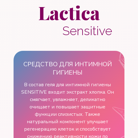
Lactica
Sensitive
СРЕДСТВО ДЛЯ ИНТИМНОЙ
ГИГИЕНЫ
В состав геля для интимной гигиены
SENSITIVE входит экстракт хлопка. Он
смягчает, увлажняет, деликатно
очищает и повышает защитные
функции слизистых. Также
натуральный компонент улучшает
регенерацию клеток и способствует
снижению реактивности кожи по