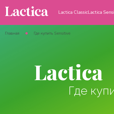
Lactica Classic
Lactica Sens
Главная
Где купить Sensitive
Lactica
Где куп