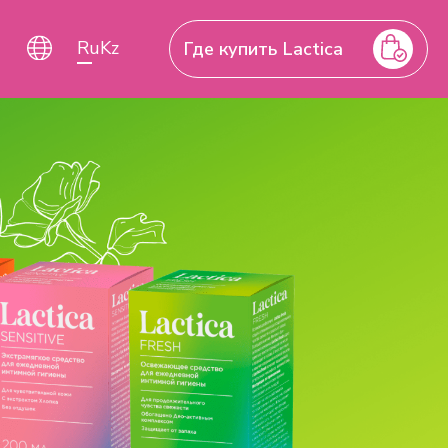
Ru
Kz
Где
купить
Lactica