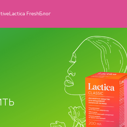
itive
Lactica Fresh
Блог
ить